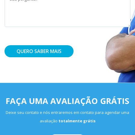
QUERO SABER MAIS
FAÇA UMA AVALIAÇÃO GRÁTIS
Deixe seu contato e nós entraremos em contato para agendar uma
avaliação
totalmente grátis